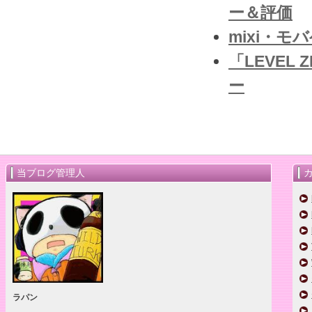
ー＆評価
mixi・
「LEVEL
ー
当ブログ管理人
ラパン