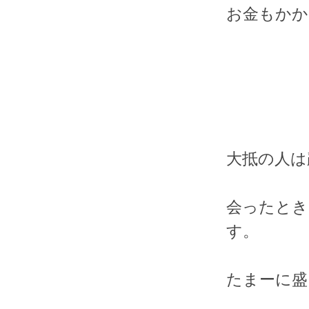
お金もかか
大抵の人は
会ったとき
す。
たまーに盛