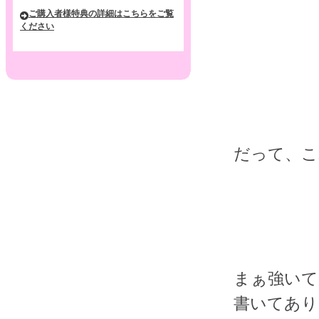
ご購入者様特典の詳細はこちらをご覧
ください
だって、こ
まぁ強いて
書いてあり