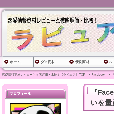
ホーム
ダメ商材
優良商材
S
恋愛情報商材レビューと徹底評価・比較！【ラビュア】 TOP
Facebook
『Fa
プロフィール
いを量