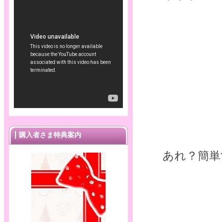
購入者さま特典案内
あれ？簡単