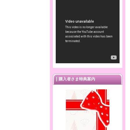
購入者さま特典案内