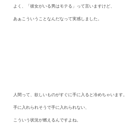
よく、「彼女がいる男はモテる」って言いますけど、
あぁこういうことなんだなって実感しました。
人間って、欲しいものがすぐに手に入ると冷めちゃいます。
手に入れられそうで手に入れられない、
こういう状況が燃えるんですよね。