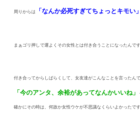
「なんか必死すぎてちょっとキモい
周りからは
まぁゴリ押しで運よくその女性とは付き合うことになったんで
付き合ってからしばらくして、女友達がこんなことを言ったん
「今のアンタ、余裕があってなんかいいね」
確かにその時は、何故か女性ウケが不思議なくらいよかったで